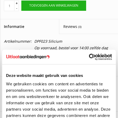
+
TOEVOEGEN AAN WINKELWAGEN
-
Informatie
Reviews
(0)
Artikelnummer:
DPF023 Silicium
Op voorraad, bestel voor 14:00 zelfde dag
Levertijd:
verzonden
Nieuwe roetfilter Ford Fiesta 1.4, 1.6 vanaf
2008 Silicium
Deze website maakt gebruik van cookies
We gebruiken cookies om content en advertenties te
Montagesetje leveren wij er gratis bij mee.
personaliseren, om functies voor social media te bieden
EEC
en om ons websiteverkeer te analyseren. Ook delen we
Deze roetfilter is geschikt voor:
Aan verlanglijst toevoegen
/
Toevoegen om te vergelijken
/
Afdrukken
informatie over uw gebruik van onze site met onze
Ford Fiesta VII 1.4 TDCi
(50KW/68PK – 2010 t/m 2017)
partners voor social media, adverteren en analyse. Deze
Ford Fiesta VII 1.6 TDCi 16_V
(55KW/75PK – 2008 t/m 2017)
partners kunnen deze gegevens combineren met andere