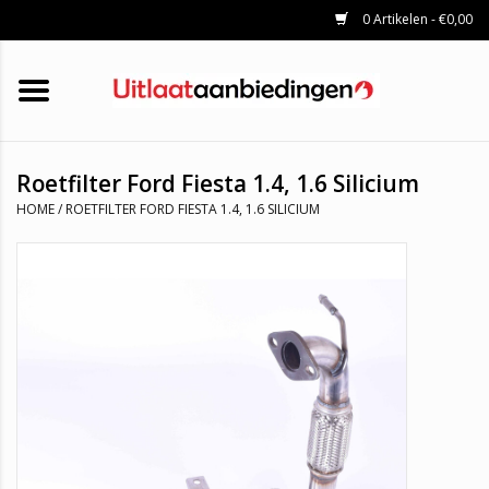
0 Artikelen - €0,00
HOME
KATALYSATOREN
UITLAATSET
ROETFILTERS
UITLATEN
Roetfilter Ford Fiesta 1.4, 1.6 Silicium
UNIVERSELE UITLAATDELEN
HOME
/
ROETFILTER FORD FIESTA 1.4, 1.6 SILICIUM
MERKEN