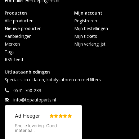
Formulier Herroepingsrecht
info@topautoparts.nl
Producten
Mijn account
0541-700-233
Alle producten
Registreren
0613626597 (Whatsapp)
Nieuwe producten
Mijn bestellingen
Maandag t/m vrijdag 08:30 - 17:00
Aanbiedingen
Mijn tickets
Merken
Mijn verlanglijst
Tags
RSS-feed
Uitlaataanbiedingen
Specialist in uitlaten, katalysatoren en roetfilters.
0541-700-233
info@topautoparts.nl