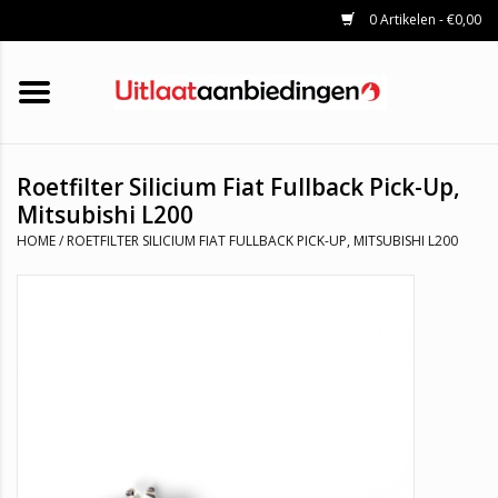
0 Artikelen - €0,00
HOME
KATALYSATOREN
UITLAATSET
ROETFILTERS
UITLATEN
Roetfilter Silicium Fiat Fullback Pick-Up,
UNIVERSELE UITLAATDELEN
Mitsubishi L200
MERKEN
HOME
/
ROETFILTER SILICIUM FIAT FULLBACK PICK-UP, MITSUBISHI L200