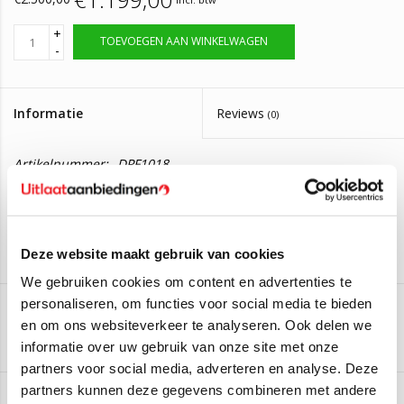
+
TOEVOEGEN AAN WINKELWAGEN
-
Informatie
Reviews
(0)
Artikelnummer:
DPF1018
Op voorraad, bestel voor 14:00 zelfde dag
Levertijd:
verzonden
Roetfilter Silicium Fiat Fullback Pick-Up,
Deze website maakt gebruik van cookies
Mitsubishi L200
We gebruiken cookies om content en advertenties te
Deze roetfilter is geschikt voor de volgende auto's:
personaliseren, om functies voor social media te bieden
Fiat Fullback Pick-Up 2.4 D
(113kW/154PK) (Van 2016 t/m -
en om ons websiteverkeer te analyseren. Ook delen we
Aan verlanglijst toevoegen
/
Toevoegen om te vergelijken
/
Afdrukken
>)
informatie over uw gebruik van onze site met onze
Fiat Fullback Pick-Up 2.4 D 4x4
(113kW/154PK) (Van 2016
partners voor social media, adverteren en analyse. Deze
t/m ->)
partners kunnen deze gegevens combineren met andere