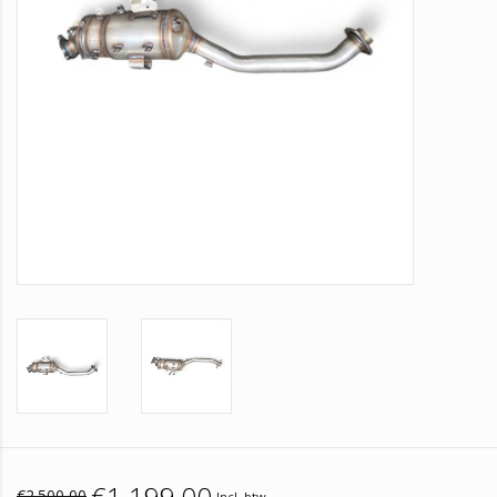
€1.199,00
€2.500,00
Incl. btw