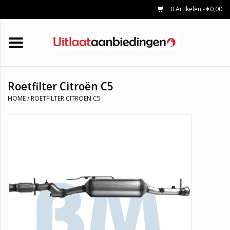
0 Artikelen - €0,00
HOME
KATALYSATOREN
UITLAATSET
ROETFILTERS
UITLATEN
Roetfilter Citroën C5
UNIVERSELE UITLAATDELEN
HOME
/
ROETFILTER CITROËN C5
MERKEN