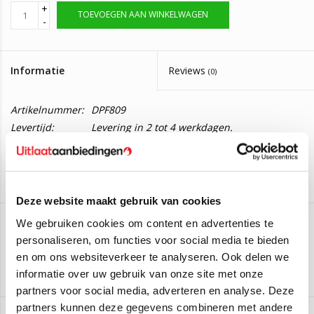
+
TOEVOEGEN AAN WINKELWAGEN
-
Informatie
Reviews
(0)
Artikelnummer:
DPF809
Levertijd:
Levering in 2 tot 4 werkdagen.
Roetfilter Citroën C5
Deze roetfilter is geschikt voor de volgende auto's:
Citroën C5 III Berline 2.0 HDI
(110kW/150PK) (Van 2009 t/m
Deze website maakt gebruik van cookies
2017)
We gebruiken cookies om content en advertenties te
Citroën C5 III Berline 2.0 HDI
(133kW/181PK) (Van 2015 t/m
personaliseren, om functies voor social media te bieden
BM Catalyst
2017)
en om ons websiteverkeer te analyseren. Ook delen we
Citroën C5 III Tourer 2.0 HDI
(110kW/150PK) (Van 2009 t/m
Aan verlanglijst toevoegen
/
Toevoegen om te vergelijken
/
Afdrukken
informatie over uw gebruik van onze site met onze
2017)
partners voor social media, adverteren en analyse. Deze
Citroën C5 III Tourer 2.0 HDI
(133kW/181PK) (Van 2015 t/m
partners kunnen deze gegevens combineren met andere