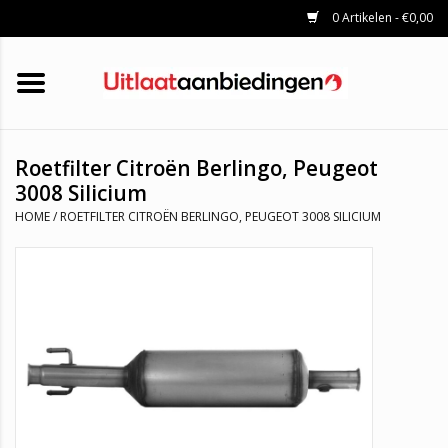
0 Artikelen - €0,00
HOME
KATALYSATOREN
UITLAATSET
ROETFILTERS
UITLATEN
Roetfilter Citroën Berlingo, Peugeot
UNIVERSELE UITLAATDELEN
3008 Silicium
MERKEN
HOME
/
ROETFILTER CITROËN BERLINGO, PEUGEOT 3008 SILICIUM