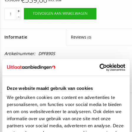
+
TOEVOEGEN AAN WINKELWAGEN
-
Informatie
Reviews
(0)
Artikelnummer:
DPF890S
Op voorraad, bestel voor 14:00 zelfde dag
Levertijd:
verzonden
Roetfilter Citroën Berlingo, Peugeot 3008
Deze website maakt gebruik van cookies
Silicium uitvoering
We gebruiken cookies om content en advertenties te
personaliseren, om functies voor social media te bieden
Deze roetfilter is geschikt voor de volgende auto's:
Topautoparts
en om ons websiteverkeer te analyseren. Ook delen we
Citroën Berlingo 1.6
99pk/73kW - 2015 - 12/2019
informatie over uw gebruik van onze site met onze
Aan verlanglijst toevoegen
/
Toevoegen om te vergelijken
/
Afdrukken
Citroën Berlingo 1.6 Bestelwagen
99pk/73kW - 2015 -
partners voor social media, adverteren en analyse. Deze
12/2019