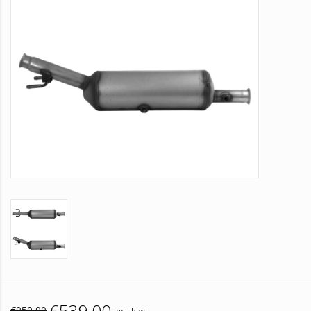
€539,00
€950,00
Incl. btw