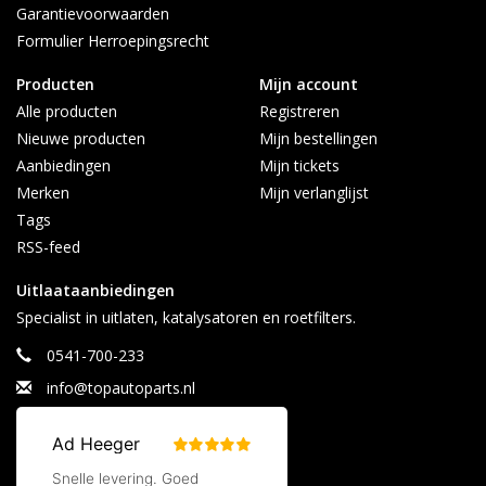
Garantievoorwaarden
Afhalen alleen op afspraak
Formulier Herroepingsrecht
Contact:
Producten
Mijn account
info@topautoparts.nl
Alle producten
Registreren
0541-700-233
Nieuwe producten
Mijn bestellingen
0613626597 (Whatsapp)
Aanbiedingen
Mijn tickets
Maandag t/m vrijdag 08:30 - 17:00
Merken
Mijn verlanglijst
Tags
RSS-feed
Uitlaataanbiedingen
Specialist in uitlaten, katalysatoren en roetfilters.
0541-700-233
info@topautoparts.nl