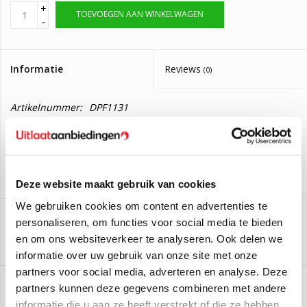
+
TOEVOEGEN AAN WINKELWAGEN
-
Informatie
Reviews
(0)
Artikelnummer:
DPF1131
Levertijd:
Neem contact op voor de levertijd.
Roetfilter BMW 1 Serie 116D
Deze roetfilter is geschikt voor de volgende auto's:
Deze website maakt gebruik van cookies
BMW 1 Serie F20 116D
(85kW/116PK) (Van 2015 t/m 2019)
We gebruiken cookies om content en advertenties te
BMW 1 Serie F21 116D
(85kW/116PK) (Van 2015 t/m 2019)
personaliseren, om functies voor social media te bieden
Twijfelt u of deze roetfilter geschikt is voor uw auto?
Aan verlanglijst toevoegen
/
Toevoegen om te vergelijken
/
Afdrukken
en om ons websiteverkeer te analyseren. Ook delen we
De originele nummers van deze roetfilter zijn: 18328583454
informatie over uw gebruik van onze site met onze
partners voor social media, adverteren en analyse. Deze
Heeft u vragen? Aan de hand van uw kenteken of
partners kunnen deze gegevens combineren met andere
chassisnummer kunnen wij uitzoeken welke roetfilter de juiste
informatie die u aan ze heeft verstrekt of die ze hebben