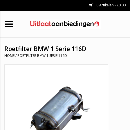
0 Artikelen - €0,00
HOME
KATALYSATOREN
UITLAATSET
ROETFILTERS
UITLATEN
Roetfilter BMW 1 Serie 116D
UNIVERSELE UITLAATDELEN
HOME
/
ROETFILTER BMW 1 SERIE 116D
MERKEN