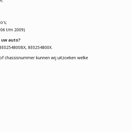
n.
o's;
06 t/m 2009)
or uw auto?
n: 8E0254800BX, 8E0254800X.
of chassisnummer kunnen wij uitzoeken welke