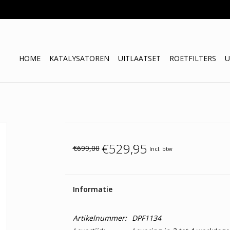
HOME
KATALYSATOREN
UITLAATSET
ROETFILTERS
U
€529,95
€699,00
Incl. btw
Informatie
Artikelnummer:
DPF1134