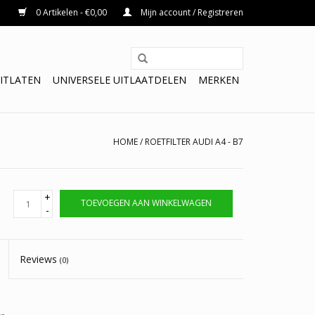
0 Artikelen - €0,00
Mijn account / Registreren
ITLATEN
UNIVERSELE UITLAATDELEN
MERKEN
HOME
/
ROETFILTER AUDI A4 - B7
+
TOEVOEGEN AAN WINKELWAGEN
-
Reviews
(0)