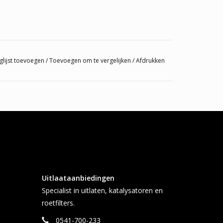
glijst toevoegen
/
Toevoegen om te vergelijken
/
Afdrukken
Uitlaataanbiedingen
Specialist in uitlaten, katalysatoren en
roetfilters.
0541-700-233