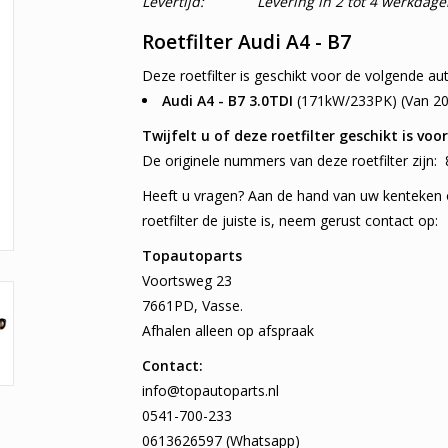
Levertijd:
Levering in 2 tot 4 werkdage
Roetfilter Audi A4 - B7
Deze roetfilter is geschikt voor de volgende aut
Audi A4 - B7 3.0TDI
(171kW/233PK) (Van 20
Twijfelt u of deze roetfilter geschikt is vo
De originele nummers van deze roetfilter zij
Heeft u vragen? Aan de hand van uw kenteken 
roetfilter de juiste is, neem gerust contact op:
Topautoparts
Voortsweg 23
7661PD, Vasse.
Afhalen alleen op afspraak
Contact:
info@topautoparts.nl
0541-700-233
0613626597 (Whatsapp)