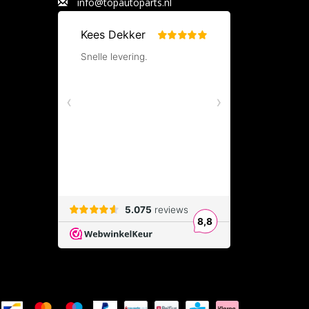
info@topautoparts.nl