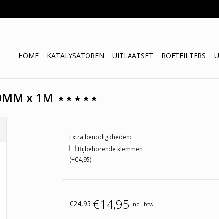
HOME
KATALYSATOREN
UITLAATSET
ROETFILTERS
U
70MM x 1M
Extra benodigdheden:
Bijbehorende klemmen
(+€4,95)
€14,95
€24,95
Incl. btw