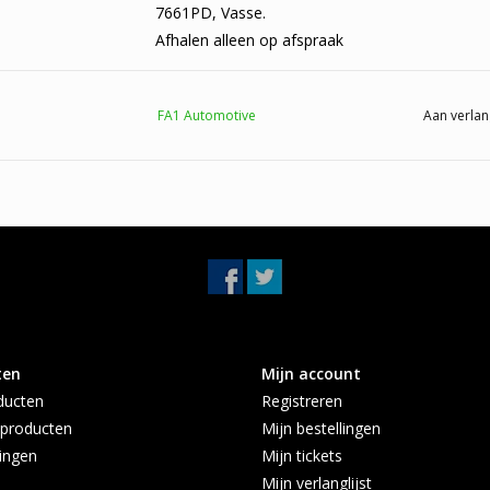
7661PD, Vasse.
Afhalen alleen op afspraak
FA1 Automotive
Aan verlan
ten
Mijn account
ducten
Registreren
producten
Mijn bestellingen
ingen
Mijn tickets
Mijn verlanglijst