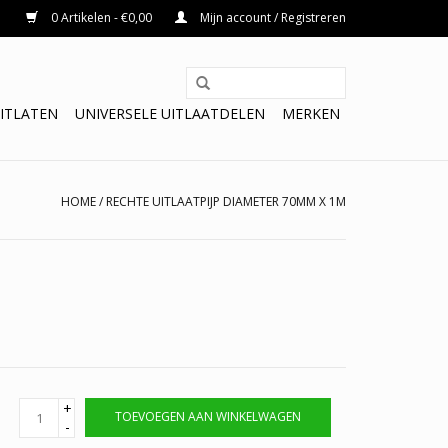
0 Artikelen - €0,00
Mijn account / Registreren
ITLATEN
UNIVERSELE UITLAATDELEN
MERKEN
HOME
/
RECHTE UITLAATPIJP DIAMETER 70MM X 1M
+
TOEVOEGEN AAN WINKELWAGEN
-