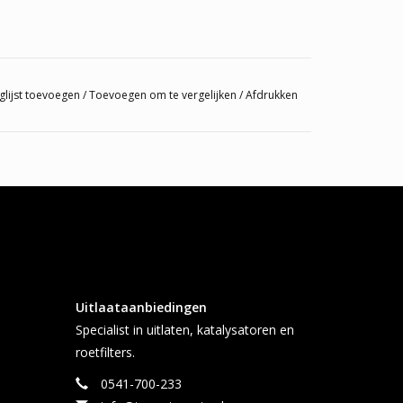
glijst toevoegen
/
Toevoegen om te vergelijken
/
Afdrukken
Uitlaataanbiedingen
Specialist in uitlaten, katalysatoren en
roetfilters.
0541-700-233