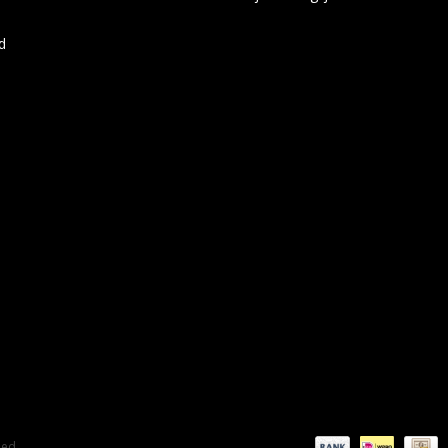
d
eed