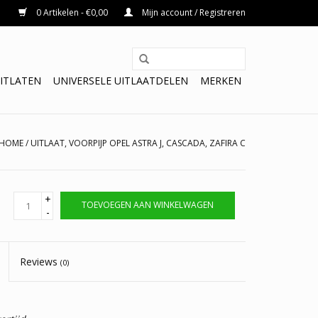
0 Artikelen - €0,00
Mijn account / Registreren
ITLATEN
UNIVERSELE UITLAATDELEN
MERKEN
HOME
/
UITLAAT, VOORPIJP OPEL ASTRA J, CASCADA, ZAFIRA C
+
TOEVOEGEN AAN WINKELWAGEN
-
Reviews
(0)