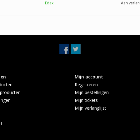
Edex
Aan verlan
ten
Mijn account
ducten
Registreren
producten
Mijn bestellingen
ingen
Mijn tickets
Mijn verlanglijst
d