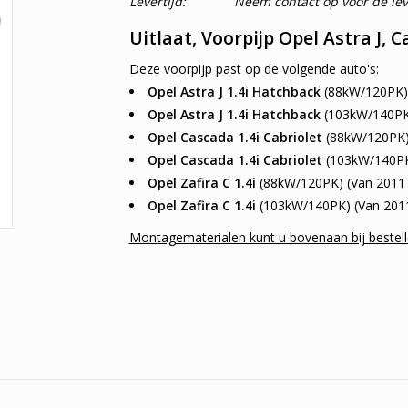
Levertijd:
Neem contact op voor de leve
Uitlaat, Voorpijp Opel Astra J, C
Deze voorpijp past op de volgende auto's:
Opel Astra J 1.4i Hatchback
(88kW/120PK) 
Opel Astra J 1.4i Hatchback
(103kW/140PK)
Opel Cascada 1.4i Cabriolet
(88kW/120PK) 
Opel Cascada 1.4i Cabriolet
(103kW/140PK)
Opel Zafira C 1.4i
(88kW/120PK) (Van 2011 
Opel Zafira C 1.4i
(103kW/140PK) (Van 2011
Montagematerialen kunt u bovenaan bij bestell