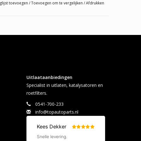
glijst toevoegen
/
Toevoegen om te vergelijken
/
Afdrukken
Uitlaataanbiedingen
Specialist in uitlaten, katalysatoren en
roetfilters.
0541-700-233
info@topautoparts.nl