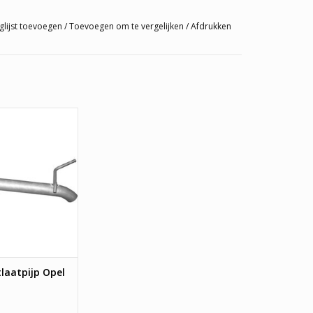
glijst toevoegen
/
Toevoegen om te vergelijken
/
Afdrukken
atpijp Opel Astra J
AN WINKELWAGEN
tlaatpijp Opel