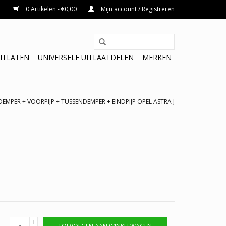
0 Artikelen - €0,00
Mijn account / Registreren
ITLATEN
UNIVERSELE UITLAATDELEN
MERKEN
DEMPER + VOORPIJP + TUSSENDEMPER + EINDPIJP OPEL ASTRA J
+