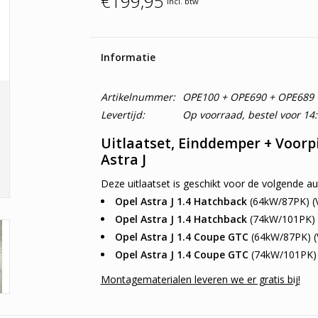
€199,95
Incl. btw
Informatie
Artikelnummer:
OPE100 + OPE690 + OPE689 
Levertijd:
Op voorraad, bestel voor 14
Uitlaatset, Einddemper + Voorp
Astra J
Deze uitlaatset is geschikt voor de volgende au
Opel Astra J 1.4 Hatchback
(64kW/87PK) (
Opel Astra J 1.4 Hatchback
(74kW/101PK) 
Opel Astra J 1.4 Coupe GTC
(64kW/87PK) (
Opel Astra J 1.4 Coupe GTC
(74kW/101PK) 
Montagematerialen leveren we er gratis bij!