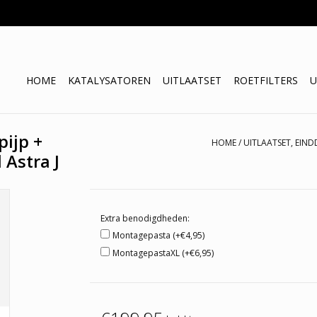
HOME
KATALYSATOREN
UITLAATSET
ROETFILTERS
U
pijp +
HOME
/
UITLAATSET, EIND
 Astra J
Extra benodigdheden:
Montagepasta (+€4,95)
MontagepastaXL (+€6,95)