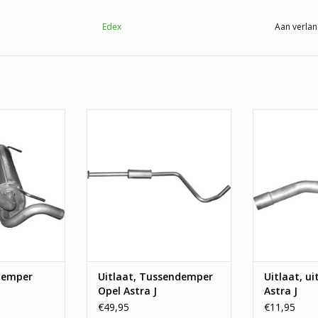
Edex
Aan verlan
er Opel Astra J
Uitlaat, Tussendemper Opel
Uitlaat, uitla
Astra J
 WINKELWAGEN
TOEVOEGEN A
TOEVOEGEN AAN WINKELWAGEN
ddemper
Uitlaat, Tussendemper
Uitlaat, ui
Opel Astra J
Astra J
€49,95
€11,95