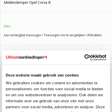
Middendemper Opel Corsa B
3 jaar garantie!
Edex
Deze middendemper is geschikt voor:
Opel Corsa B 1.2i
(33KW/45PK 1993 t/m 2000)
Aan verlanglijst toevoegen
/
Toevoegen om te vergelijken
/
Afdrukken
Opel Corsa B 1.4i (
44KW/60PK 1993 t/m 2000)
Opel Corsa B 1.4
(60KW/82PK 1993 t/m 2000)
Opel Corsa B 1.5D
(37KW/50PK 1993 t/m 2000)
Gerelateerde producten
Opel Corsa B 1.5TD
(49KW/67PK 1993 t/m 2000)
Opel Corsa B 1.7D
(44KW/60PK 1996 t/m 2000)
SALE
SALE
Deze website maakt gebruik van cookies
Voordelen Uitlaataanbiedingen:
We gebruiken cookies om content en advertenties te
- 3 Jaar garantie.
personaliseren, om functies voor social media te bieden
- Laagste prijs garantie.
en om ons websiteverkeer te analyseren. Ook delen we
- Voor 3 uur besteld, volgende werkdag in huis.
informatie over uw gebruik van onze site met onze
partners voor social media, adverteren en analyse. Deze
Als u op zoek bent naar een middendemper voor uw Opel Corsa