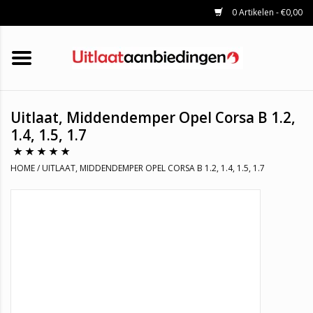
0 Artikelen - €0,00
HOME
KATALYSATOREN
UITLAATSET
ROETFILTERS
UITLATEN
Uitlaat, Middendemper Opel Corsa B 1.2,
UNIVERSELE UITLAATDELEN
1.4, 1.5, 1.7
MERKEN
HOME
/
UITLAAT, MIDDENDEMPER OPEL CORSA B 1.2, 1.4, 1.5, 1.7