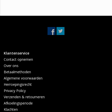
Bij eventuele vragen over deze Opel Corsa B middendemper,
aarzel niet om contact met ons op te nemen. Wij zijn bereikbaar
via verschillende kanalen, namelijk via WhatsApp, SMS, telefoon
en e-mail. Wij beantwoorden uw vragen altijd zo snel mogelijk.
Klantenservice
Contact opnemen
Over ons
Betaalmethoden
Algemene voorwaarden
Herroepingsrecht
Privacy Policy
Verzenden & retourneren
Afkoelingsperiode
Klachten