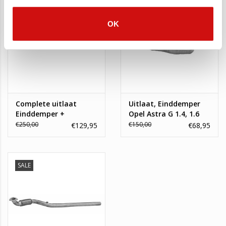
SALE
SALE
OK
Complete uitlaat
Uitlaat, Einddemper
Einddemper +
Opel Astra G 1.4, 1.6
Middendemper Opel
€250,00
€150,00
€129,95
€68,95
Astra G
SALE