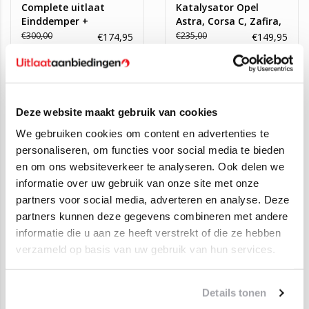
Complete uitlaat
Katalysator Opel
Einddemper +
Astra, Corsa C, Zafira,
Middendemper +
Meriva 1.4, 1.6
€300,00
€235,00
€174,95
€149,95
Voorpijp Opel Astra G
1.4, 1.6
SALE
SALE
Deze website maakt gebruik van cookies
We gebruiken cookies om content en advertenties te
personaliseren, om functies voor social media te bieden
en om ons websiteverkeer te analyseren. Ook delen we
informatie over uw gebruik van onze site met onze
partners voor social media, adverteren en analyse. Deze
partners kunnen deze gegevens combineren met andere
Complete uitlaat +
Complete uitlaat +
informatie die u aan ze heeft verstrekt of die ze hebben
katalysator Opel Astra
Katalysator Opel Astra
verzameld op basis van uw gebruik van hun services.
G 1.4 - 1.6
G
€400,00
€300,00
€289,00
€199,95
Details tonen