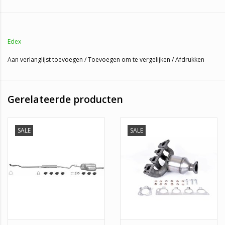
Kwaliteit is gelijk aan origineel + 3 jaar garantie!
Deze Middendemper is geschikt voor:
Edex
Opel Astra G 1.4 16_V
(66KW/90PK 1998 t/m 2005)
Aan verlanglijst toevoegen
/
Toevoegen om te vergelijken
/
Afdrukken
Opel Astra G 1.6
(55KW/75PK 1998 t/m 2001)
Opel Astra G 1.6
(62KW/84PK 2000 t/m 2005)
Opel Astra G 1.6 16_V
(74KW/101PK 1998 t/m 2005)
Gerelateerde producten
Voordelen Uitlaataanbiedingen:
SALE
SALE
- 3 Jaar garantie.
- Laagste prijs garantie.
- Voor 3 uur besteld, volgende werkdag in huis.