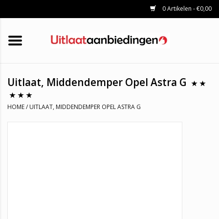
0 Artikelen - €0,00
HOME
KATALYSATOREN
UITLAATSET
ROETFILTERS
UITLATEN
Uitlaat, Middendemper Opel Astra G
UNIVERSELE UITLAATDELEN
MERKEN
HOME
/
UITLAAT, MIDDENDEMPER OPEL ASTRA G