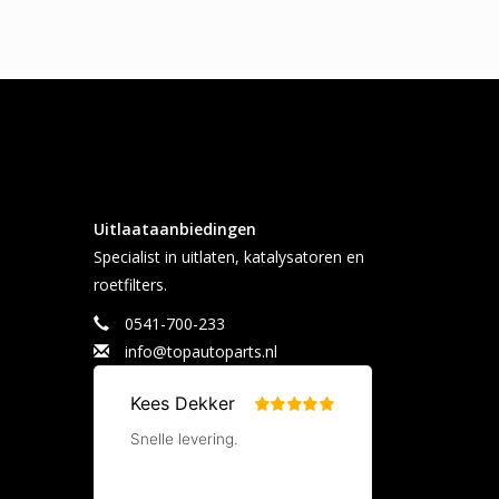
eikbaar via WhatsApp, telefoon, SMS en e-mail. Wij
uw vraag.
n en zijn zeer scherp geprijsd.
Uitlaataanbiedingen
Specialist in uitlaten, katalysatoren en
roetfilters.
0541-700-233
info@topautoparts.nl