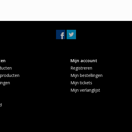
met onze klantenservice. Wij zijn dagelijks ber
zorgen altijd voor een snelle afhandeling van 
Montagematerialen zijn onderaan bij te bestelle
ten
Mijn account
ducten
Registreren
producten
Mijn bestellingen
ingen
Mijn tickets
Mijn verlanglijst
d