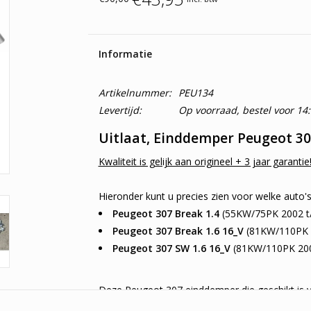
Informatie
Artikelnummer:
PEU134
Levertijd:
Op voorraad, bestel voor 14
Uitlaat, Einddemper Peugeot 307
Kwaliteit is gelijk aan origineel + 3 jaar garantie
Hieronder kunt u precies zien voor welke auto'
Peugeot 307 Break 1.4
(55KW/75PK 2002 t
Peugeot 307 Break 1.6 16_V
(81KW/110PK 
Peugeot 307 SW 1.6 16_V
(81KW/110PK 200
Deze Peugeot 307 einddemper die geschikt is 
kwaliteit. Naast de hoge kwaliteit zijn we ook