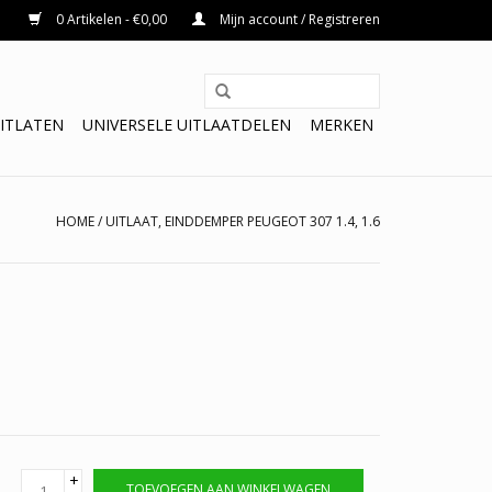
0 Artikelen - €0,00
Mijn account / Registreren
ITLATEN
UNIVERSELE UITLAATDELEN
MERKEN
HOME
/
UITLAAT, EINDDEMPER PEUGEOT 307 1.4, 1.6
+
TOEVOEGEN AAN WINKELWAGEN