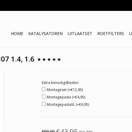
HOME
KATALYSATOREN
UITLAATSET
ROETFILTERS
U
07 1.4, 1.6
Extra benodigdheden:
Montageset (+€12,95)
Montagepasta (+€4,95)
MontagepastaXL (+€6,95)
€43,95
€90,00
Incl. btw