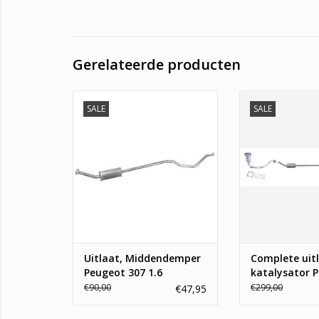
Gerelateerde producten
Middenddemper Peugeot 307
SALE
SALE
SW en 307 Break
Complete uitl
katalysator Peu
TOEVOEGEN AAN WINKELWAGEN
TOEVOEGEN AAN
Uitlaat, Middendemper
Complete uit
Peugeot 307 1.6
katalysator 
307 1.6
€90,00
€299,00
€47,95