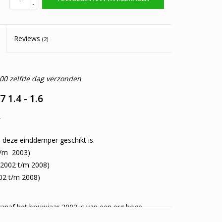
-
Reviews
(2)
:00 zelfde dag verzonden
 1.4 - 1.6
!
s deze einddemper geschikt is.
/m 2003)
2002 t/m 2008)
2 t/m 2008)
vanaf het bouwjaar 2002 is van een erg hoge
 nog eens de goedkoopste van Nederland. Dit