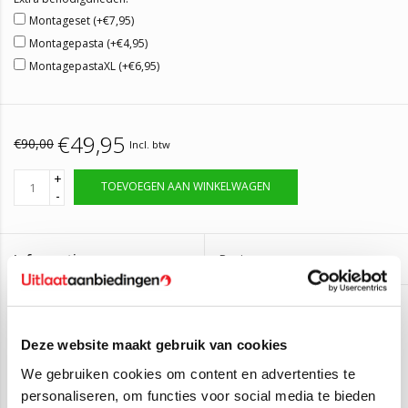
Montageset (+€7,95)
Montagepasta (+€4,95)
MontagepastaXL (+€6,95)
€49,95
€90,00
Incl. btw
+
TOEVOEGEN AAN WINKELWAGEN
-
Informatie
Reviews
(1)
Artikelnummer:
CIT104
Op voorraad, bestel voor 14:00 zelfde dag
Levertijd:
Deze website maakt gebruik van cookies
verzonden
We gebruiken cookies om content en advertenties te
personaliseren, om functies voor social media te bieden
Einddemper Citroën Xsara