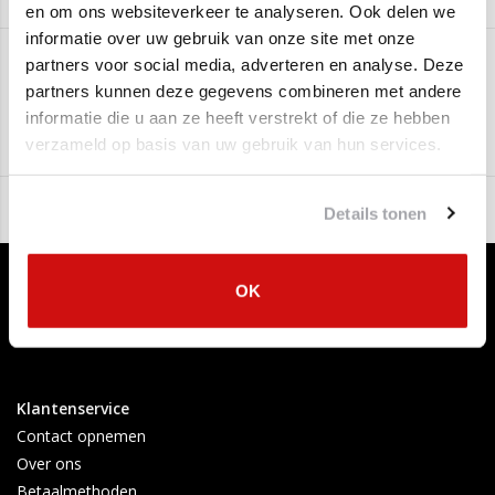
en om ons websiteverkeer te analyseren. Ook delen we
informatie over uw gebruik van onze site met onze
Kwaliteit = gelijk aan origineel! 3 jaar garantie.
partners voor social media, adverteren en analyse. Deze
partners kunnen deze gegevens combineren met andere
Edex
Deze einddemper is geschikt voor:
informatie die u aan ze heeft verstrekt of die ze hebben
Citroen Xsara 1.4
(55 KW/75 PK - 1997 t/m 2003)
Aan verlanglijst toevoegen
/
Toevoegen om te vergelijken
/
Afdrukken
verzameld op basis van uw gebruik van hun services.
Citroen Xsara 1.6
(80 KW/109 PK - 2000 t/m 2003)
U krijgt op deze einddemper 3 jaar garantie
Details tonen
OK
Klantenservice
Contact opnemen
Over ons
Betaalmethoden