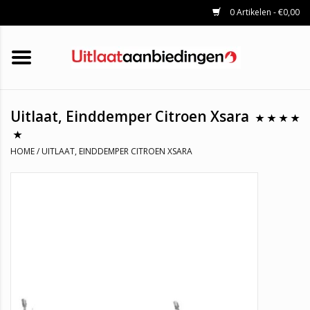
0 Artikelen - €0,00
HOME
KATALYSATOREN
UITLAATSET
ROETFILTERS
UITLATEN
Uitlaat, Einddemper Citroen Xsara
UNIVERSELE UITLAATDELEN
MERKEN
HOME
/
UITLAAT, EINDDEMPER CITROEN XSARA