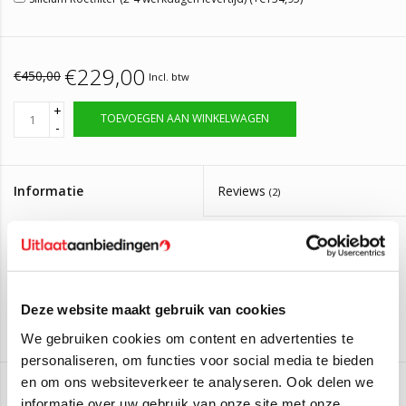
€229,00
€450,00
Incl. btw
+
TOEVOEGEN AAN WINKELWAGEN
-
Informatie
Reviews
(2)
Artikelnummer:
DPF095
Levertijd:
Neem contact op voor de levertijd.
Roetfilter Opel Astra H 1.9 CDTi
Deze website maakt gebruik van cookies
We gebruiken cookies om content en advertenties te
Montagesetje leveren wij er gratis bij mee.
personaliseren, om functies voor social media te bieden
en om ons websiteverkeer te analyseren. Ook delen we
Deze roetfilter is geschikt voor:
informatie over uw gebruik van onze site met onze