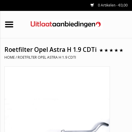
0 Artikelen - €0,00
HOME
KATALYSATOREN
UITLAATSET
ROETFILTERS
UITLATEN
Roetfilter Opel Astra H 1.9 CDTi
UNIVERSELE UITLAATDELEN
HOME
/
ROETFILTER OPEL ASTRA H 1.9 CDTI
MERKEN