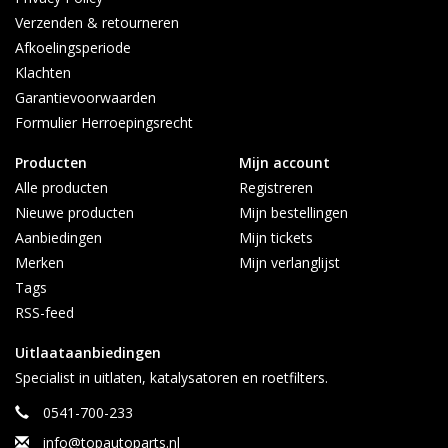
0541-700-233
Verzenden & retourneren
0613626597 (Whatsapp)
Afkoelingsperiode
Maandag t/m vrijdag 08:30 - 17:00
Klachten
Garantievoorwaarden
Formulier Herroepingsrecht
Producten
Mijn account
Alle producten
Registreren
Nieuwe producten
Mijn bestellingen
Aanbiedingen
Mijn tickets
Merken
Mijn verlanglijst
Tags
RSS-feed
Uitlaataanbiedingen
Specialist in uitlaten, katalysatoren en roetfilters.
0541-700-233
info@topautoparts.nl