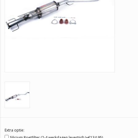
Extra optie:
Silicium Roetfilter (2-4 werkdagen levertijd) (+€134,95)