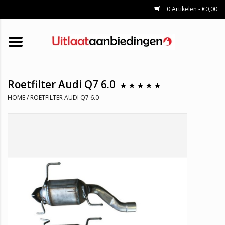
0 Artikelen - €0,00
HOME
KATALYSATOREN
UITLAATSET
ROETFILTERS
UITLATEN
Roetfilter Audi Q7 6.0
UNIVERSELE UITLAATDELEN
HOME
/
ROETFILTER AUDI Q7 6.0
MERKEN