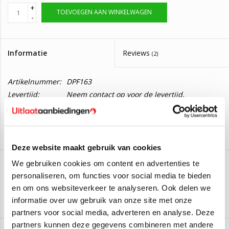
+
TOEVOEGEN AAN WINKELWAGEN
-
Informatie
Reviews
(2)
Artikelnummer:
DPF163
Levertijd:
Neem contact op voor de levertijd.
Roetfilter Audi Q7 6.0
Deze roetfilter past op de volgende auto:
Deze website maakt gebruik van cookies
We gebruiken cookies om content en advertenties te
Audi Q7 6.0
( van 2008 t/m ...)
personaliseren, om functies voor social media te bieden
JMJ
en om ons websiteverkeer te analyseren. Ook delen we
Aan verlanglijst toevoegen
/
Toevoegen om te vergelijken
/
Afdrukken
informatie over uw gebruik van onze site met onze
Twijfelt u of deze roetfilter geschikt is voor uw auto?
partners voor social media, adverteren en analyse. Deze
De originele nummers van deze roetfilter zijn: 4L0254850AX,
partners kunnen deze gegevens combineren met andere