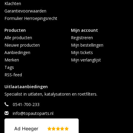
Klachten
Garantievoorwaarden
Contact:
Formulier Herroepingsrecht
info@topautoparts.nl
0541-700-233
Producten
Mijn account
0613626597 (Whatsapp)
Alle producten
Registreren
Maandag t/m vrijdag 08:30 - 17:00
Nieuwe producten
Mijn bestellingen
Aanbiedingen
Mijn tickets
Merken
Mijn verlanglijst
Tags
RSS-feed
Uitlaataanbiedingen
Specialist in uitlaten, katalysatoren en roetfilters.
0541-700-233
info@topautoparts.nl