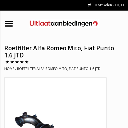
0 Artikelen - €0,00
HOME
KATALYSATOREN
UITLAATSET
ROETFILTERS
UITLATEN
Roetfilter Alfa Romeo Mito, Fiat Punto
UNIVERSELE UITLAATDELEN
1.6 JTD
MERKEN
HOME
/
ROETFILTER ALFA ROMEO MITO, FIAT PUNTO 1.6 JTD