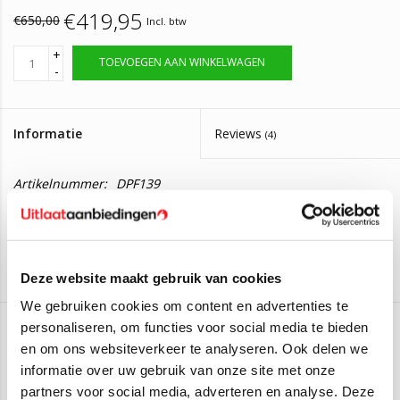
€419,95
€650,00
Incl. btw
+
TOEVOEGEN AAN WINKELWAGEN
-
Informatie
Reviews
(4)
Artikelnummer:
DPF139
Op voorraad, bestel voor 14:00 zelfde dag
Levertijd:
verzonden
Roetfilter Alfa Romeo Mito, Fiat Punto 1.6
Deze website maakt gebruik van cookies
JTD
We gebruiken cookies om content en advertenties te
personaliseren, om functies voor social media te bieden
Montagesetje leveren wij er gratis bij mee.
en om ons websiteverkeer te analyseren. Ook delen we
JMJ
informatie over uw gebruik van onze site met onze
Deze roetfilter past op:
Aan verlanglijst toevoegen
/
Toevoegen om te vergelijken
/
Afdrukken
partners voor social media, adverteren en analyse. Deze