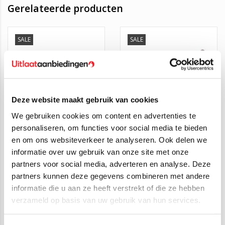
2000)
Gerelateerde producten
Peugeot 206 2.0 GTI 16_V
(100KW/136PK – 2000 t/m 2004)
Peugeot 206 CC 2.0 16_V
(100KW/136PK – 2000 t/m 2007)
SALE
SALE
Twijfelt u of deze katalysator geschikt is voor uw auto?
De originele nummers van deze katalysator zijn: 1705HJ,
1705QC, 1705QF, 1705QG
Heeft u vragen? Aan de hand van uw kenteken of
Deze website maakt gebruik van cookies
chassisnummer kunnen wij uitzoeken welke katalysator de juiste
is, neem gerust contact op:
We gebruiken cookies om content en advertenties te
personaliseren, om functies voor social media te bieden
Topautoparts
Uitlaat,
Katalysator Peugeot
en om ons websiteverkeer te analyseren. Ook delen we
Voortsweg 23
Middendemper
206 2.0
informatie over uw gebruik van onze site met onze
7661PD, Vasse.
Peugeot 206 2.0 GTI
€120,00
€200,00
€59,95
€97,00
partners voor social media, adverteren en analyse. Deze
Afhalen alleen op afspraak
partners kunnen deze gegevens combineren met andere
informatie die u aan ze heeft verstrekt of die ze hebben
Contact:
verzameld op basis van uw gebruik van hun services.
info@topautoparts.nl
SALE
SALE
0541-700-233