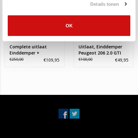
0613626597 (Whatsapp)
Details tonen
Maandag t/m vrijdag 08:30 - 17:00
Montagematerialen worden altijd gratis meegeleverd.
OK
Complete uitlaat
Uitlaat, Einddemper
Einddemper +
Peugeot 206 2.0 GTI
Middendemper
€250,00
€100,00
€109,95
€49,95
Peugeot 206 2.0 GTI