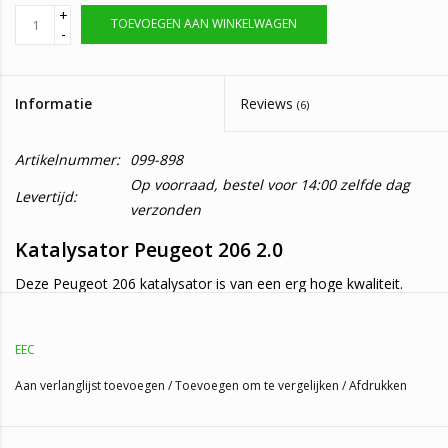
+
TOEVOEGEN AAN WINKELWAGEN
-
Informatie
Reviews
(6)
Artikelnummer:
099-898
Op voorraad, bestel voor 14:00 zelfde dag
Levertijd:
verzonden
Katalysator Peugeot 206 2.0
Deze Peugeot 206 katalysator is van een erg hoge kwaliteit.
Bovendien geven wij maar liefst 1 jaar garantie op deze
Peugeot 206 katalysator.
EEC
De Peugeot 206 katalysator is geschikt voor de volgende
Aan verlanglijst toevoegen
/
Toevoegen om te vergelijken
/
Afdrukken
auto's;
Peugeot 206 2.0 GT,GTI 16_V
(99KW/135PK - 1999 t/m