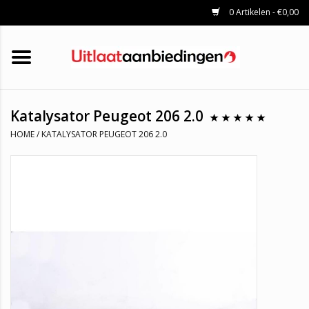
0 Artikelen - €0,00
HOME
KATALYSATOREN
UITLAATSET
ROETFILTERS
UITLATEN
Katalysator Peugeot 206 2.0
UNIVERSELE UITLAATDELEN
HOME
/
KATALYSATOR PEUGEOT 206 2.0
MERKEN