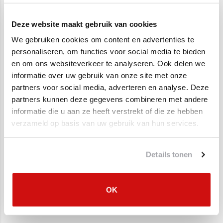
Twijfelt u of deze katalysator geschikt is voor uw auto?
Gerelateerde producten
De originele nummers van deze katalysator zijn: 1419060E10,
Deze website maakt gebruik van cookies
1419060E11, 1419080EC0
We gebruiken cookies om content en advertenties te
SALE
SALE
Heeft u vragen? Aan de hand van uw kenteken of
personaliseren, om functies voor social media te bieden
chassisnummer kunnen wij uitzoeken welke katalysator de juiste
en om ons websiteverkeer te analyseren. Ook delen we
is, neem gerust contact op:
informatie over uw gebruik van onze site met onze
partners voor social media, adverteren en analyse. Deze
Topautoparts
partners kunnen deze gegevens combineren met andere
Voortsweg 23
informatie die u aan ze heeft verstrekt of die ze hebben
7661PD, Vasse.
verzameld op basis van uw gebruik van hun services.
Afhalen alleen op afspraak
Contact:
Complete uitlaat +
Uitlaat, Einddemper
Details tonen
Katalysator Suzuki
Suzuki Swift 1.0, 1.3
info@topautoparts.nl
Swift 1.0, 1.3
€250,00
€130,00
€174,95
€69,95
0541-700-233
0613626597 (Whatsapp)
OK
Maandag t/m vrijdag 08:30 - 17:00
Zowel voor de 3 deurs als 5 deurs Suzuki Swift!