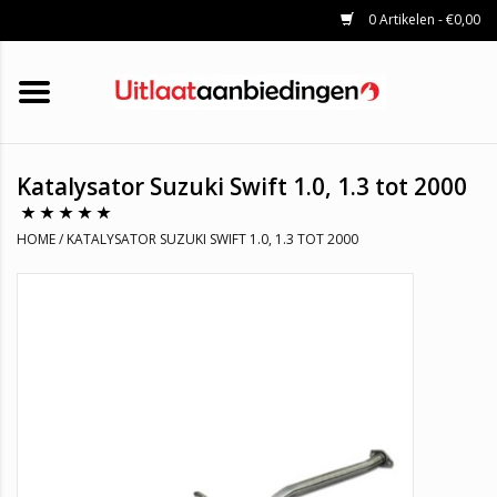
0 Artikelen - €0,00
HOME
KATALYSATOREN
UITLAATSET
ROETFILTERS
UITLATEN
Katalysator Suzuki Swift 1.0, 1.3 tot 2000
UNIVERSELE UITLAATDELEN
MERKEN
HOME
/
KATALYSATOR SUZUKI SWIFT 1.0, 1.3 TOT 2000