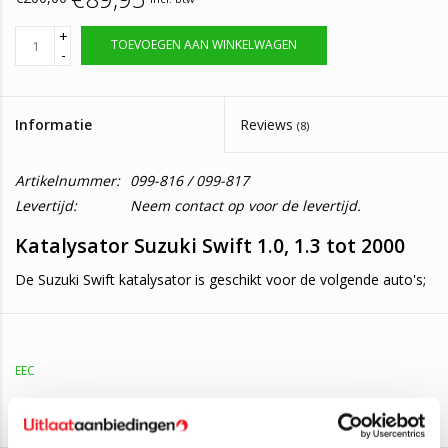
+
TOEVOEGEN AAN WINKELWAGEN
-
Informatie
Reviews
(8)
Artikelnummer:
099-816 / 099-817
Levertijd:
Neem contact op voor de levertijd.
Katalysator Suzuki Swift 1.0, 1.3 tot 2000
De Suzuki Swift katalysator is geschikt voor de volgende auto's;
Suzuki Swift 1.0
(37KW/50PK - 1989 t/m 2001)
Suzuki Swift 1.0i
(39KW/53PK – 1995 t/m 2001)
EEC
Suzuki Swift 1.3
(50KW/68PK – 1989 t/m 2001)
Suzuki Swift 1.3
(51KW/69PK - 1989 t/m 1996)
Aan verlanglijst toevoegen
/
Toevoegen om te vergelijken
/
Afdrukken
Suzuki Swift 1.3
(52KW/71PK - 1989 t/m 1991)