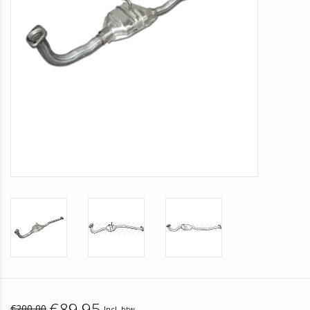
€89,95
€200,00
Incl. btw