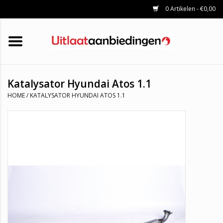
0 Artikelen - €0,00
HOME
KATALYSATOREN
UITLAATSET
ROETFILTERS
UITLATEN
Katalysator Hyundai Atos 1.1
UNIVERSELE UITLAATDELEN
HOME
/
KATALYSATOR HYUNDAI ATOS 1.1
MERKEN