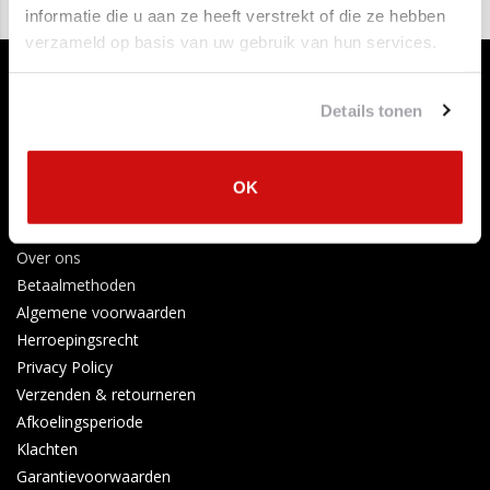
informatie die u aan ze heeft verstrekt of die ze hebben
verzameld op basis van uw gebruik van hun services.
Originele nummers van deze katalysator:
2861005300
2861005310
Details tonen
OK
Klantenservice
Contact opnemen
Over ons
Betaalmethoden
Algemene voorwaarden
Herroepingsrecht
Privacy Policy
Verzenden & retourneren
Afkoelingsperiode
Klachten
Garantievoorwaarden