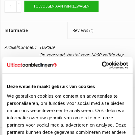
+
TOEVOEGEN AAN WINKELWAGEN
-
Informatie
Reviews
(0)
Artikelnummer:
TOP009
Op voorraad, bestel voor 14:00 zelfde dag
Levertijd:
verzonden
Nieuwe katalysator Hyundai Atos 1.1 vanaf
2003
Deze website maakt gebruik van cookies
We gebruiken cookies om content en advertenties te
Geschikt voor de volgende modellen:
personaliseren, om functies voor social media te bieden
Hyundai Atos
BM Catalyst
1.1 12_V
43KW/58PK - 2003 t/m 2008
en om ons websiteverkeer te analyseren. Ook delen we
Hyundai Atos
1.1 12_V
46KW/63PK - 2004 t/m 2005
Aan verlanglijst toevoegen
/
Toevoegen om te vergelijken
/
Afdrukken
informatie over uw gebruik van onze site met onze
Hyundai Atos
1.1 12_V
46KW/63PK - 2005 t/m 2008
partners voor social media, adverteren en analyse. Deze
partners kunnen deze gegevens combineren met andere
Montagematerialen leveren wij er gratis bij mee.