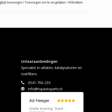
glijst toevoegen
/
Toevoegen om te vergelijken
/
Afdrukken
Uitlaataanbiedingen
Specialist in uitlaten, katalysatoren en
roetfilters.
0541-700-233
info@topautoparts.nl