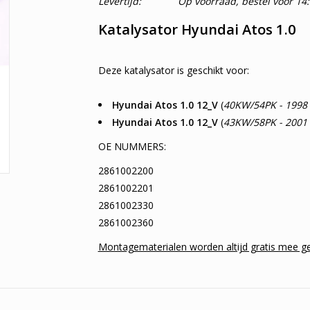
Levertijd:
Op voorraad, bestel voor 14
Katalysator Hyundai Atos 1.0
Deze katalysator is geschikt voor:
Hyundai Atos 1.0 12_V
(
40KW/54PK - 1998 
Hyundai Atos 1.0 12_V
(
43KW/58PK - 2001 
OE NUMMERS:
2861002200
2861002201
2861002330
2861002360
Montagematerialen worden altijd gratis mee ges