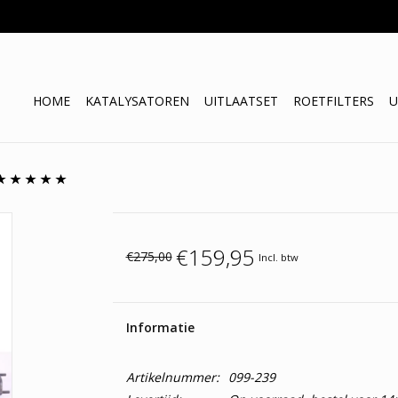
HOME
KATALYSATOREN
UITLAATSET
ROETFILTERS
U
€159,95
€275,00
Incl. btw
Informatie
Artikelnummer:
099-239