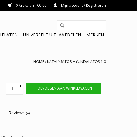
0 Artikelen - €0,00
Mijn account / Registreren
ITLATEN
UNIVERSELE UITLAATDELEN
MERKEN
HOME
/
KATALYSATOR HYUNDAI ATOS 1.0
+
TOEVOEGEN AAN WINKELWAGEN
-
Reviews
(4)