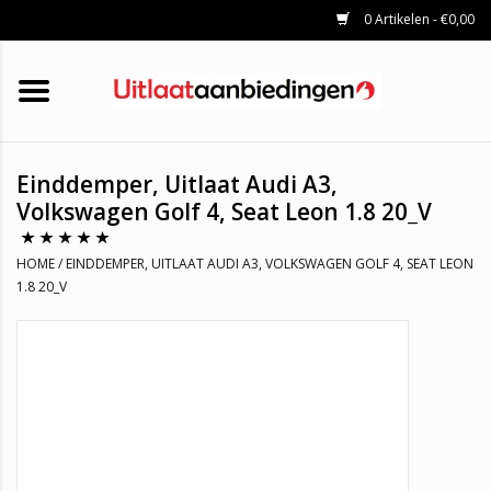
0 Artikelen - €0,00
HOME
KATALYSATOREN
UITLAATSET
ROETFILTERS
UITLATEN
Einddemper, Uitlaat Audi A3,
UNIVERSELE UITLAATDELEN
Volkswagen Golf 4, Seat Leon 1.8 20_V
MERKEN
HOME
/
EINDDEMPER, UITLAAT AUDI A3, VOLKSWAGEN GOLF 4, SEAT LEON
1.8 20_V