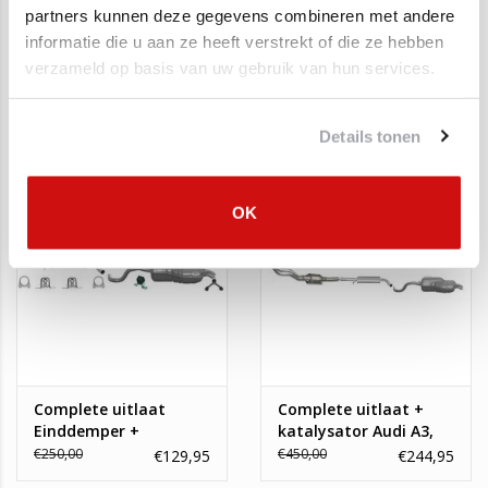
partners kunnen deze gegevens combineren met andere
informatie die u aan ze heeft verstrekt of die ze hebben
Katalysator Audi A3,
Uitlaat,
verzameld op basis van uw gebruik van hun services.
Seat Cordoba, Leon,
Middendemper
Skoda Octavia,
Volkswagen Golf IV
€250,00
€60,00
€124,00
€24,95
Volkswagen Bora, Golf
Details tonen
4
SALE
SALE
OK
Complete uitlaat
Complete uitlaat +
Einddemper +
katalysator Audi A3,
Middendemper Audi A3
Seat Leon, Volswagen
€250,00
€450,00
€129,95
€244,95
/ Seat Leon /
Golf IV, New Beetle