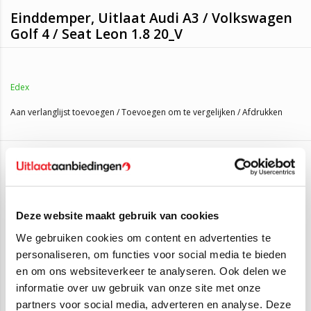
Einddemper, Uitlaat Audi A3 / Volkswagen
Golf 4 / Seat Leon 1.8 20_V
Deze is geschikt voor:
Edex
Audi A3 1.8 20_V
(92KW/125PK – 1996 t/m 2003)
Aan verlanglijst toevoegen
/
Toevoegen om te vergelijken
/
Afdrukken
Seat Leon 1.8 20_V
(92KW/125PK - 1999 t/m 2005)
Volkswagen Golf IV 1.6 FSI 16_V
(81KW/110PK - 2002 t/m
2005)
Gerelateerde producten
Volkswagen Golf IV 1.8 20_V
(92KW/125PK - 1997 t/m 2005)
Volkswagen Golf IV 2.0
(85KW/116PK - 1998 t/m 2004)
SALE
SALE
Volkswagen New Beetle 2.0
(85KW/116PK - 1998 t/m 2010)
Deze website maakt gebruik van cookies
We gebruiken cookies om content en advertenties te
personaliseren, om functies voor social media te bieden
en om ons websiteverkeer te analyseren. Ook delen we
informatie over uw gebruik van onze site met onze
partners voor social media, adverteren en analyse. Deze