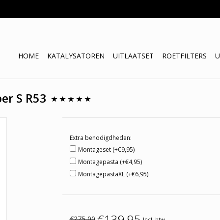
HOME
KATALYSATOREN
UITLAATSET
ROETFILTERS
U
er S R53
Extra benodigdheden:
Montageset (+€9,95)
Montagepasta (+€4,95)
MontagepastaXL (+€6,95)
€139,95
€275,00
Incl. btw