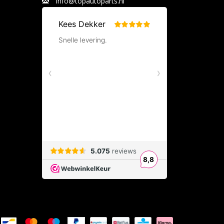
info@topautoparts.nl