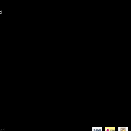
d
eed