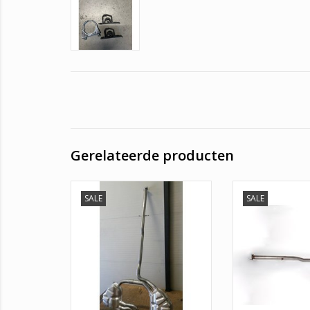
Gerelateerde producten
SALE
SALE
Wij bieden u een hoge kwaliteit
Middendemper M
uitlaat aan voor uw mini. U rijdt
R5
namelijk een fantastische auto.
TOEVOEGEN AAN
Maar het vervangen van uw
uitlaat bij dealers word al snel
een duur grapje. Wij bieden u
daarom een alternatief aan. Wij
leveren u daarom een hoge