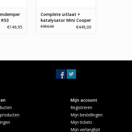
dendemper
Complete uitlaat +
 R53
katalysator Mini Cooper
S R53
€950,00
€149,95
€449,00
ten
Mijn account
ducten
Registreren
producten
Mijn bestellingen
ingen
Mijn tickets
Mijn verlanglijst