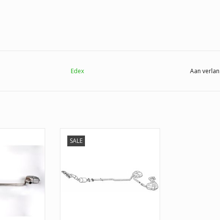
Edex
Aan verlan
SALE
ini Cooper S
Nieuw uitlaatsysteem Mini
3
Cooper S R53 en R52. Altijd
hoogwaardige kwaliteits
 WINKELWAGEN
onderdelen. Profiteer nu van de
beste prijzen en altijd 1 jaar
garantie op al onze onderdelen.
0541-700 233.
TOEVOEGEN AAN WINKELWAGEN