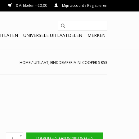
0 Artikelen - €0,00
Mijn account / Registreren
ITLATEN
UNIVERSELE UITLAATDELEN
MERKEN
HOME
/
UITLAAT, EINDDEMPER MINI COOPER S R53
+
TOEVOEGEN AAN WINKELWAGEN