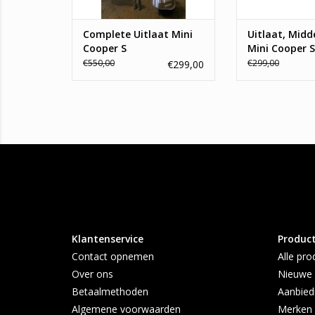
kwali...
TOEVOEGEN AAN WINKELWAGEN
Complete Uitlaat Mini
Uitlaat, Mid
Cooper S
Mini Cooper S
€550,00
€299,00
€299,00
Klantenservice
Produc
Contact opnemen
Alle pro
Over ons
Nieuwe 
Betaalmethoden
Aanbied
Algemene voorwaarden
Merken