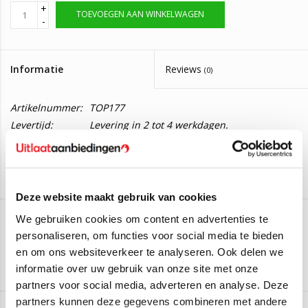
+
TOEVOEGEN AAN WINKELWAGEN
-
Informatie
Reviews
(0)
Artikelnummer:
TOP177
Levertijd:
Levering in 2 tot 4 werkdagen.
Katalysator Mercedes C-Klasse / E-Klasse
Deze katalysator is geschikt voor de volgende modellen:
Deze website maakt gebruik van cookies
Mercedes C-Klasse C180
105KW/143PK - 2002 t/m 2014
We gebruiken cookies om content en advertenties te
Mercedes C-Klasse C200
125KW/170PK - 2003 t/m 2014
personaliseren, om functies voor social media te bieden
AS
Mercedes C-Klasse C200
120KW/163PK - 2003 t/m 2014
en om ons websiteverkeer te analyseren. Ook delen we
Mercedes C-Klasse C230
141KW/192PK - 2003 t/m 2014
Aan verlanglijst toevoegen
/
Toevoegen om te vergelijken
/
Afdrukken
informatie over uw gebruik van onze site met onze
Mercedes C-Klasse C180
115KW/156PK - 2008 t/m 2014
partners voor social media, adverteren en analyse. Deze
Mercedes C-Klasse C200
135KW/184PK - 2007 t/m 2014
partners kunnen deze gegevens combineren met andere