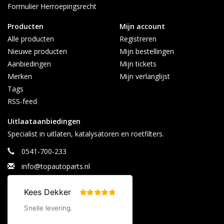
Formulier Herroepingsrecht
Afhalen alleen op afspraak
Contact:
Producten
Mijn account
info@topautoparts.nl
Alle producten
Registreren
0541-700-233
Nieuwe producten
Mijn bestellingen
0613626597 (Whatsapp)
Aanbiedingen
Mijn tickets
Maandag t/m vrijdag 08:30 - 17:00
Merken
Mijn verlanglijst
Tags
RSS-feed
Uitlaataanbiedingen
Specialist in uitlaten, katalysatoren en roetfilters.
0541-700-233
info@topautoparts.nl