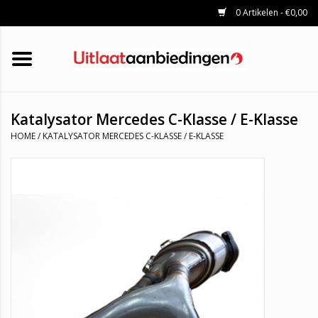
0 Artikelen - €0,00
HOME
KATALYSATOREN
UITLAATSET
ROETFILTERS
UITLATEN
Katalysator Mercedes C-Klasse / E-Klasse
UNIVERSELE UITLAATDELEN
HOME
/
KATALYSATOR MERCEDES C-KLASSE / E-KLASSE
MERKEN