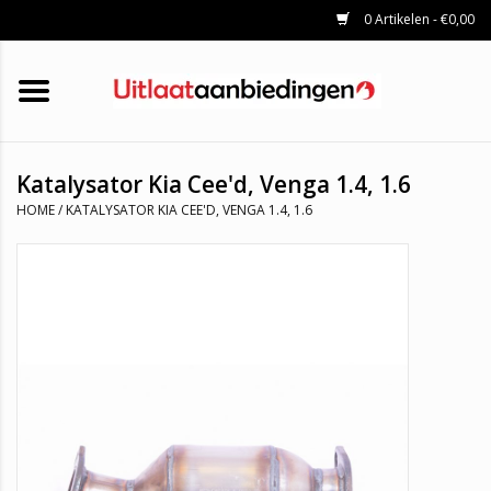
0 Artikelen - €0,00
HOME
KATALYSATOREN
UITLAATSET
ROETFILTERS
UITLATEN
Katalysator Kia Cee'd, Venga 1.4, 1.6
UNIVERSELE UITLAATDELEN
HOME
/
KATALYSATOR KIA CEE'D, VENGA 1.4, 1.6
MERKEN