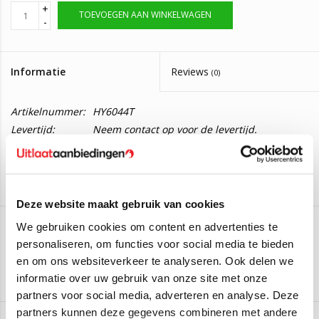
+
TOEVOEGEN AAN WINKELWAGEN
-
Informatie
Reviews
(0)
Artikelnummer:
HY6044T
Levertijd:
Neem contact op voor de levertijd.
Katalysator Kia Cee'd, Venga 1.4, 1.6
Deze katalysator is geschikt voor:
Deze website maakt gebruik van cookies
Hyundai i20 1.4i 16_V (74KW/101PK – 2008 t/m 2015)
We gebruiken cookies om content en advertenties te
Kia Cee'd 1.4 CVVT 16_V (66KW/90PK – 2009 t/m 2012)
personaliseren, om functies voor social media te bieden
EEC
Kia Cee'd 1.4 CVVT 16_V LPG (64KW/87PK – 2011 t/m 2012)
en om ons websiteverkeer te analyseren. Ook delen we
Kia Cee'd 1.4 CVVT 16_V (77KW/105PK – 2006 t/m 2012)
Aan verlanglijst toevoegen
/
Toevoegen om te vergelijken
/
Afdrukken
informatie over uw gebruik van onze site met onze
Kia Cee'd 1.4 CVVT 16_V (80KW/109PK – 2006 t/m 2012)
partners voor social media, adverteren en analyse. Deze
Kia Cee'd 1.6 CVVT 16_V (85KW/116PK – 2007 t/m 2012)
partners kunnen deze gegevens combineren met andere