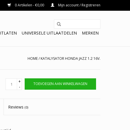
0 Artikelen - €0,00
Mijn account / Registreren
ITLATEN
UNIVERSELE UITLAATDELEN
MERKEN
HOME
/
KATALYSATOR HONDA JAZZ 1.2 16V.
+
TOEVOEGEN AAN WINKELWAGEN
-
Reviews
(0)