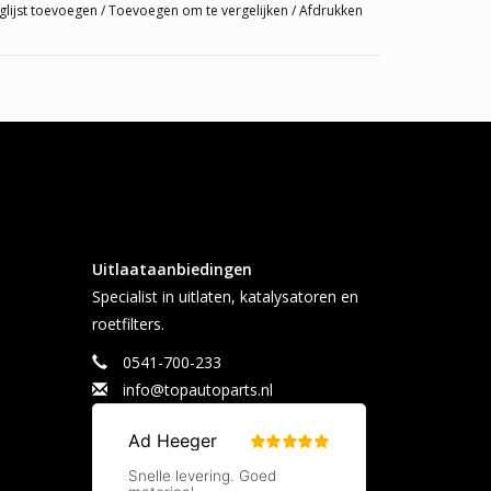
glijst toevoegen
/
Toevoegen om te vergelijken
/
Afdrukken
Uitlaataanbiedingen
Specialist in uitlaten, katalysatoren en
roetfilters.
0541-700-233
info@topautoparts.nl