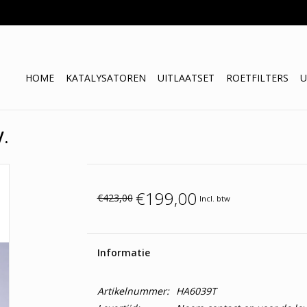
HOME
KATALYSATOREN
UITLAATSET
ROETFILTERS
U
V.
€199,00
€423,00
Incl. btw
Informatie
Artikelnummer:
HA6039T