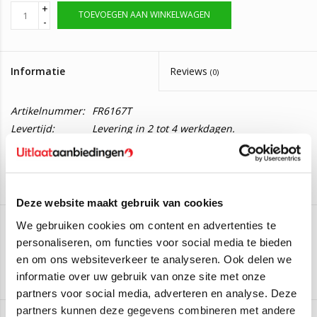
+
TOEVOEGEN AAN WINKELWAGEN
-
Informatie
Reviews
(0)
Artikelnummer:
FR6167T
Levertijd:
Levering in 2 tot 4 werkdagen.
Katalysator Ford Fiesta 1.1 Ti-VCT
Deze katalysator is geschikte voor de volgende modellen:
Deze website maakt gebruik van cookies
Ford Fiesta VII 1.1 Ti-VCT
- 63KW/86PK vanaf 2017
We gebruiken cookies om content en advertenties te
Ford Fiesta VII 1.1 Ti-VCT
- 55KW/75PK vanaf 2017
personaliseren, om functies voor social media te bieden
EEC
Ford Fiesta VII 1.1 Ti-VCT
- 52KW/71PK vanaf 2017
en om ons websiteverkeer te analyseren. Ook delen we
Aan verlanglijst toevoegen
/
Toevoegen om te vergelijken
/
Afdrukken
informatie over uw gebruik van onze site met onze
partners voor social media, adverteren en analyse. Deze
Twijfelt u of deze katalysator geschikt is voor uw auto?
partners kunnen deze gegevens combineren met andere
De originele nummers van deze katalysator zijn: 2112891,