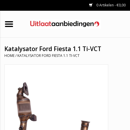
0 Artikelen - €0,00
HOME
KATALYSATOREN
UITLAATSET
ROETFILTERS
UITLATEN
Katalysator Ford Fiesta 1.1 Ti-VCT
UNIVERSELE UITLAATDELEN
HOME
/
KATALYSATOR FORD FIESTA 1.1 TI-VCT
MERKEN