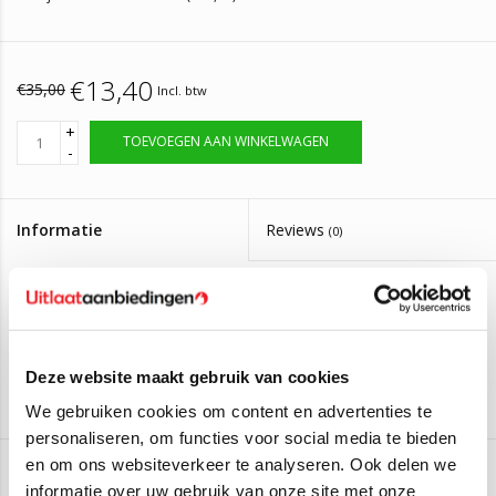
€13,40
€35,00
Incl. btw
+
TOEVOEGEN AAN WINKELWAGEN
-
Informatie
Reviews
(0)
Artikelnummer:
55x100
Op voorraad, bestel voor 14:00 zelfde dag
Levertijd:
verzonden
Deze website maakt gebruik van cookies
Flexibele uitlaat met extra 30mm uitlaatpijp aan beide zijden.
We gebruiken cookies om content en advertenties te
Binnendiameter: 55mm
personaliseren, om functies voor social media te bieden
Lengte flexibel: 100mm
en om ons websiteverkeer te analyseren. Ook delen we
Totale lengte: 160mm
informatie over uw gebruik van onze site met onze