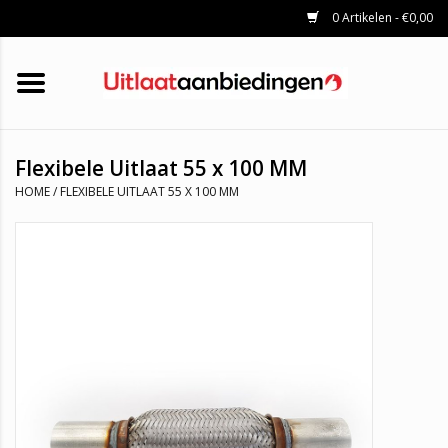
0 Artikelen - €0,00
HOME
KATALYSATOREN
UITLAATSET
ROETFILTERS
UITLATEN
Flexibele Uitlaat 55 x 100 MM
UNIVERSELE UITLAATDELEN
HOME
/
FLEXIBELE UITLAAT 55 X 100 MM
MERKEN