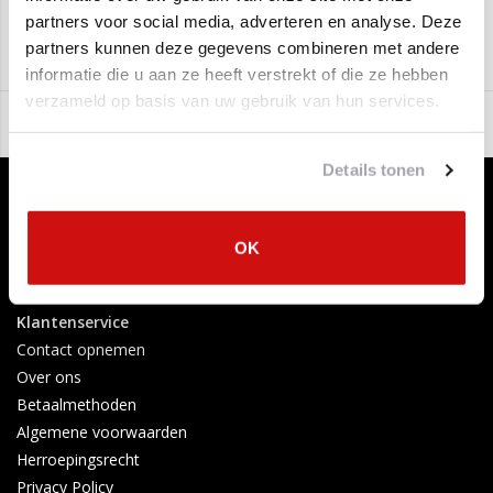
FA1 Automotive
partners voor social media, adverteren en analyse. Deze
Aan verlanglijst toevoegen
/
Toevoegen om te vergelijken
/
Afdrukken
partners kunnen deze gegevens combineren met andere
informatie die u aan ze heeft verstrekt of die ze hebben
verzameld op basis van uw gebruik van hun services.
Details tonen
OK
Klantenservice
Contact opnemen
Over ons
Betaalmethoden
Algemene voorwaarden
Herroepingsrecht
Privacy Policy