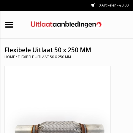
0 Artikelen - €0,00
HOME
KATALYSATOREN
UITLAATSET
ROETFILTERS
UITLATEN
Flexibele Uitlaat 50 x 250 MM
UNIVERSELE UITLAATDELEN
HOME
/
FLEXIBELE UITLAAT 50 X 250 MM
MERKEN