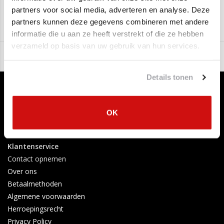
FA1 Automotive
partners voor social media, adverteren en analyse. Deze
Aan verlanglijst toevoegen
/
Toevoegen om te vergelijken
/
Afdrukken
partners kunnen deze gegevens combineren met andere
informatie die u aan ze heeft verstrekt of die ze hebben
verzameld op basis van uw gebruik van hun services.
Details tonen
OK
Klantenservice
Contact opnemen
Over ons
Betaalmethoden
Algemene voorwaarden
Herroepingsrecht
Privacy Policy