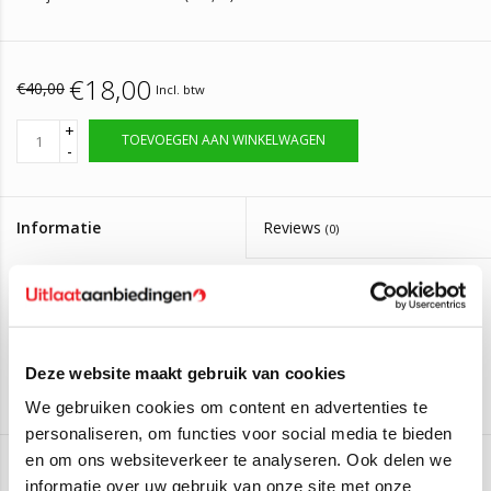
€18,00
€40,00
Incl. btw
+
TOEVOEGEN AAN WINKELWAGEN
-
Informatie
Reviews
(0)
Artikelnummer:
50x250
Op voorraad, bestel voor 14:00 zelfde dag
Levertijd:
verzonden
Deze website maakt gebruik van cookies
Flexibele uitlaat met extra 30mm uitlaatpijp aan beide zijden.
We gebruiken cookies om content en advertenties te
Binnendiameter: 50mm
personaliseren, om functies voor social media te bieden
Lengte flexibel: 250mm
en om ons websiteverkeer te analyseren. Ook delen we
Totale lengte: 310mm
informatie over uw gebruik van onze site met onze