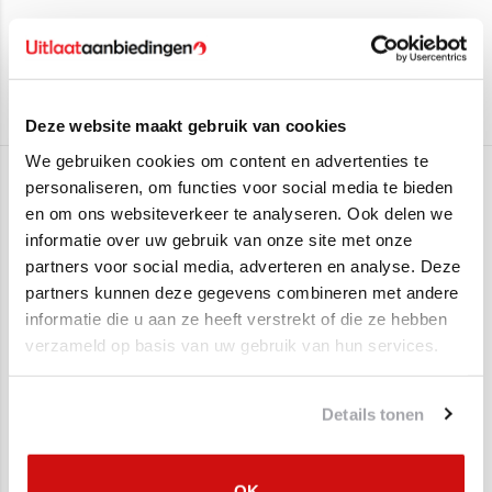
Deze uitlaatset past op de volgende auto's:
Fiat Bravo II 1.4i 16_V Hatchback
(66kW/90PK) (Van 2007
Edex
t/m ->)
Aan verlanglijst toevoegen
/
Toevoegen om te vergelijken
/
Afdrukken
Montagematerialen leveren we er gratis bij!
Deze website maakt gebruik van cookies
We gebruiken cookies om content en advertenties te
Gerelateerde producten
personaliseren, om functies voor social media te bieden
en om ons websiteverkeer te analyseren. Ook delen we
informatie over uw gebruik van onze site met onze
partners voor social media, adverteren en analyse. Deze
partners kunnen deze gegevens combineren met andere
informatie die u aan ze heeft verstrekt of die ze hebben
verzameld op basis van uw gebruik van hun services.
Details tonen
Uitlaat, Tussendemper
Uitlaat, Einddemper
OK