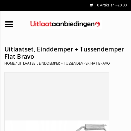
0 Artikelen - €0,00
HOME
KATALYSATOREN
UITLAATSET
ROETFILTERS
UITLATEN
Uitlaatset, Einddemper + Tussendemper
UNIVERSELE UITLAATDELEN
Fiat Bravo
MERKEN
HOME
/
UITLAATSET, EINDDEMPER + TUSSENDEMPER FIAT BRAVO