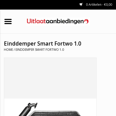
0 Artikelen - €0,00
HOME
KATALYSATOREN
UITLAATSET
ROETFILTERS
UITLATEN
Einddemper Smart Fortwo 1.0
UNIVERSELE UITLAATDELEN
HOME
/
EINDDEMPER SMART FORTWO 1.0
MERKEN