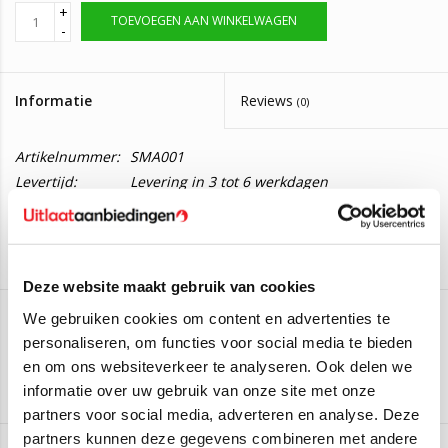
+
TOEVOEGEN AAN WINKELWAGEN
-
Informatie
Reviews
(0)
Artikelnummer:
SMA001
Levertijd:
Levering in 3 tot 6 werkdagen
Einddemper Smart Fortwo 1.0
Deze einddemper is geschikt voor de volgende auto's:
Smart Fortwo Coupé 1.0
(45kW/61PK) (Vanaf 2007)
Deze website maakt gebruik van cookies
Smart Fortwo Coupé 1.0
(52kW/71PK) (Vanaf 2007)
We gebruiken cookies om content en advertenties te
personaliseren, om functies voor social media te bieden
Polmo
Mocht u verder vragen hebben dan horen we het graag
en om ons websiteverkeer te analyseren. Ook delen we
Aan verlanglijst toevoegen
/
Toevoegen om te vergelijken
/
Afdrukken
informatie over uw gebruik van onze site met onze
partners voor social media, adverteren en analyse. Deze
partners kunnen deze gegevens combineren met andere